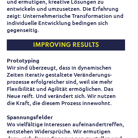
und ermutigen, kreative Lösungen zu
entwickeln und umzusetzen. Die Erfahrung
zeigt: Unter­nehmer­ische Trans­formation und
indi­viduelle Entwicklung bedingen sich
gegen­seitig.
IMPROVING RESULTS
Prototyping
Wir sind über­zeugt, dass in dyna­mischen
Zeiten iterativ gestaltete Veränder­ungs­
prozesse erfolg­reicher sind, weil sie mehr
Flexibilität und Agilität ermöglichen. Das
Neue reift. Und verändert sich. Wir nutzen
die Kraft, die diesem Prozess inne­wohnt.
Spannungsfelder
Wo viel­fältige Interessen aufeinander­treffen,
entstehen Wider­sprüche. Wir ermutigen