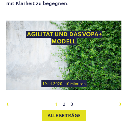
mit Klarheit zu begegnen.
AGILITÄT UND DAS VOPA+
MODELL
19.11.2020 · 10 Minuten
‹
›
1
2
3
ALLE BEITRÄGE