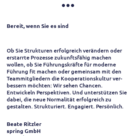
Bereit, wenn Sie es sind
Ob Sie Struk­turen erfolg­reich ver­ändern oder
erstar­rte Pro­zesse zukunfts­fähig machen
wollen, ob Sie Führungs­kräfte für moderne
Führ­ung fit machen oder gemein­sam mit den
Team­mit­glie­dern die Koop­erations­kultur ver­
bes­sern möchten: Wir sehen Chancen.
Entwickeln Perspek­tiven. Und unter­stützen Sie
dabei, die neue Normalität erfolg­reich zu
gestalten. Strukturiert. Engagiert. Persönlich.
Beate Ritzler
spring GmbH