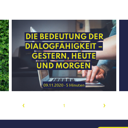
DIE BEDEUTUNG DER
DIALOGFÄHIGKEIT –
GESTERN, HEUTE
UND MORGEN
09.11.2020 · 5 Minuten
‹
›
1